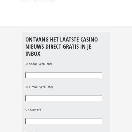
ONTVANG HET LAATSTE CASINO
NIEUWS DIRECT GRATIS IN JE
INBOX
Je naam (verplicht)
Je e-mail (verplicht)
Onderwerp