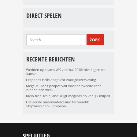
DIRECT SPELEN
RECENTE BERICHTEN
Wedden op teams WK voetbal 2018: hier liggen de
kansen!
Leger des Heils opgelicht voor gokverslaving
Mega Millions Jackpot valt voor de tweede keer
binnen een week
Klein tropisch eiland krijgt megacasino van $7 miljard
Het eerste onderwatercasino ter wereld:
Shipwreckpark Pompano
SPELUITLEG