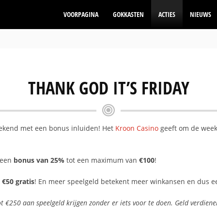
VOORPAGINA
GOKKASTEN
ACTIES
NIEUWS
THANK GOD IT’S FRIDAY
eekend met een bonus inluiden! Het
Kroon Casino
geeft om de week
k een
bonus van 25%
tot een maximum van
€100
!
s
€50 gratis
! En meer speelgeld betekent meer winkansen en dus ee
tot €250 aan speelgeld krijgen zonder er iets voor te doen. Geld verdien