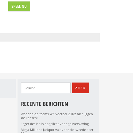
SPEEL NU
RECENTE BERICHTEN
Wedden op teams WK voetbal 2018: hier liggen
de kansen!
Leger des Heils opgelicht voor gokverslaving
Mega Millions Jackpot valt voor de tweede keer