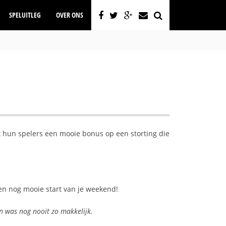
SPELUITLEG
OVER ONS
 hun spelers een mooie bonus op een storting die
n nog mooie start van je weekend!
en was nog nooit zo makkelijk.