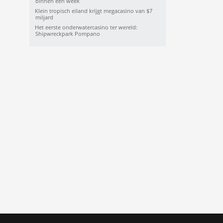
binnen een week
Klein tropisch eiland krijgt megacasino van $7
miljard
Het eerste onderwatercasino ter wereld:
Shipwreckpark Pompano